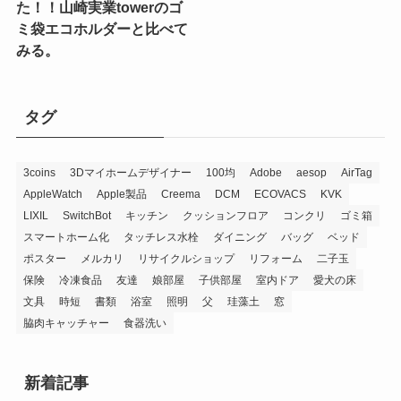
た！！山崎実業towerのゴ
ミ袋エコホルダーと比べて
みる。
タグ
3coins
3Dマイホームデザイナー
100均
Adobe
aesop
AirTag
AppleWatch
Apple製品
Creema
DCM
ECOVACS
KVK
LIXIL
SwitchBot
キッチン
クッションフロア
コンクリ
ゴミ箱
スマートホーム化
タッチレス水栓
ダイニング
バッグ
ベッド
ポスター
メルカリ
リサイクルショップ
リフォーム
二子玉
保険
冷凍食品
友達
娘部屋
子供部屋
室内ドア
愛犬の床
文具
時短
書類
浴室
照明
父
珪藻土
窓
脇肉キャッチャー
食器洗い
新着記事