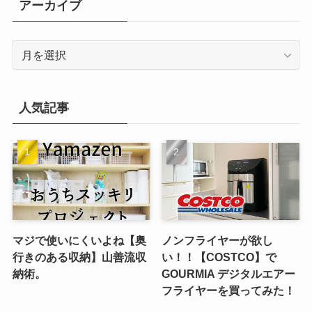
アーカイブ
ー
ア
ー
カ
イ
人気記事
ブ
マジで使いにくいよね【奥
ノンフライヤーが欲し
行きのある収納】山善流収
い！！【COSTCO】で
納術。
GOURMIA デジタルエアー
フライヤーを買ってみた！