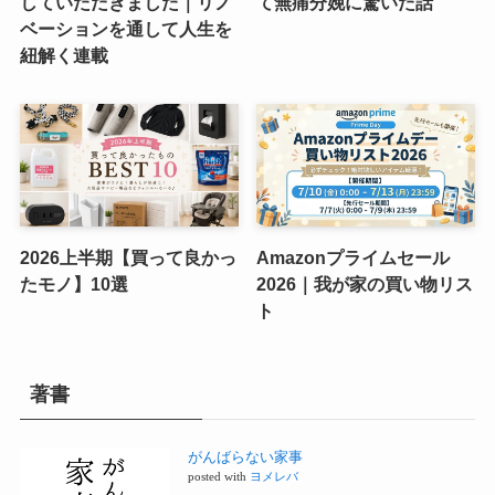
していただきました｜リノ
て無痛分娩に驚いた話
ベーションを通して人生を
紐解く連載
2026上半期【買って良かっ
Amazonプライムセール
たモノ】10選
2026｜我が家の買い物リス
ト
著書
がんばらない家事
posted with
ヨメレバ