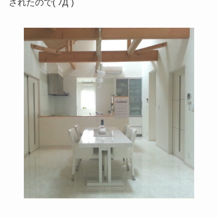
されたので( ﾉД`)