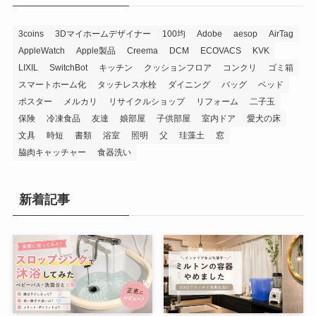
3coins
3Dマイホームデザイナー
100均
Adobe
aesop
AirTag
AppleWatch
Apple製品
Creema
DCM
ECOVACS
KVK
LIXIL
SwitchBot
キッチン
クッションフロア
コンクリ
ゴミ箱
スマートホーム化
タッチレス水栓
ダイニング
バッグ
ベッド
ポスター
メルカリ
リサイクルショップ
リフォーム
二子玉
保険
冷凍食品
友達
娘部屋
子供部屋
室内ドア
愛犬の床
文具
時短
書類
浴室
照明
父
珪藻土
窓
脇肉キャッチャー
食器洗い
新着記事