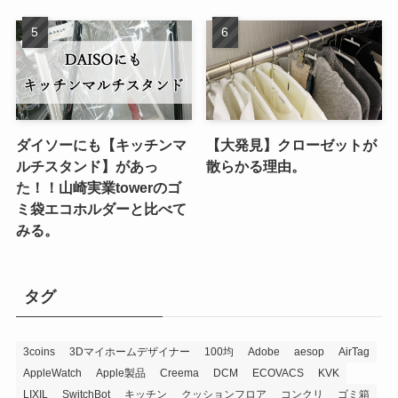
ダイソーにも【キッチンマ
【大発見】クローゼットが
ルチスタンド】があっ
散らかる理由。
た！！山崎実業towerのゴ
ミ袋エコホルダーと比べて
みる。
タグ
3coins
3Dマイホームデザイナー
100均
Adobe
aesop
AirTag
AppleWatch
Apple製品
Creema
DCM
ECOVACS
KVK
LIXIL
SwitchBot
キッチン
クッションフロア
コンクリ
ゴミ箱