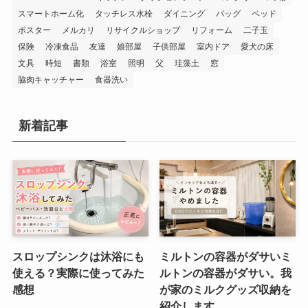
スマートホーム化
タッチレス水栓
ダイニング
バッグ
ベッド
ポスター
メルカリ
リサイクルショップ
リフォーム
二子玉
保険
冷凍食品
友達
娘部屋
子供部屋
室内ドア
愛犬の床
文具
時短
書類
浴室
照明
父
珪藻土
窓
脇肉キャッチャー
食器洗い
新着記事
スロップシンクは沐浴にも
ミルトンの容器がダサいミ
使える？実際に使ってみた
ルトンの容器がダサい。我
感想
が家のミルクグッズ収納を
紹介します