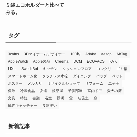
ミ袋エコホルダーと比べて
みる。
タグ
3coins
3Dマイホームデザイナー
100均
Adobe
aesop
AirTag
AppleWatch
Apple製品
Creema
DCM
ECOVACS
KVK
LIXIL
SwitchBot
キッチン
クッションフロア
コンクリ
ゴミ箱
スマートホーム化
タッチレス水栓
ダイニング
バッグ
ベッド
ポスター
メルカリ
リサイクルショップ
リフォーム
二子玉
保険
冷凍食品
友達
娘部屋
子供部屋
室内ドア
愛犬の床
文具
時短
書類
浴室
照明
父
珪藻土
窓
脇肉キャッチャー
食器洗い
新着記事