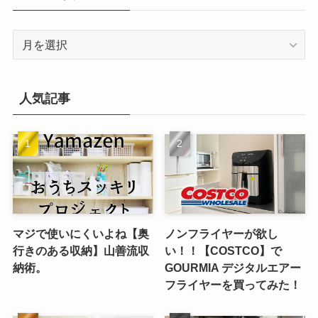
ー
ア
ー
カ
イ
人気記事
ブ
マジで使いにくいよね【奥
ノンフライヤーが欲し
行きのある収納】山善流収
い！！【COSTCO】で
納術。
GOURMIA デジタルエアー
フライヤーを買ってみた！