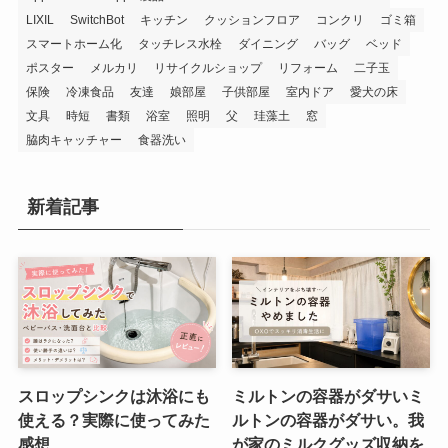
LIXIL
SwitchBot
キッチン
クッションフロア
コンクリ
ゴミ箱
スマートホーム化
タッチレス水栓
ダイニング
バッグ
ベッド
ポスター
メルカリ
リサイクルショップ
リフォーム
二子玉
保険
冷凍食品
友達
娘部屋
子供部屋
室内ドア
愛犬の床
文具
時短
書類
浴室
照明
父
珪藻土
窓
脇肉キャッチャー
食器洗い
新着記事
スロップシンクは沐浴にも
ミルトンの容器がダサいミ
使える？実際に使ってみた
ルトンの容器がダサい。我
感想
が家のミルクグッズ収納を