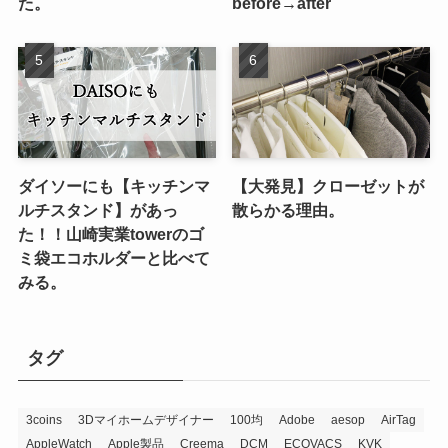
た。
before→after
ダイソーにも【キッチンマ
【大発見】クローゼットが
ルチスタンド】があっ
散らかる理由。
た！！山崎実業towerのゴ
ミ袋エコホルダーと比べて
みる。
タグ
3coins
3Dマイホームデザイナー
100均
Adobe
aesop
AirTag
AppleWatch
Apple製品
Creema
DCM
ECOVACS
KVK