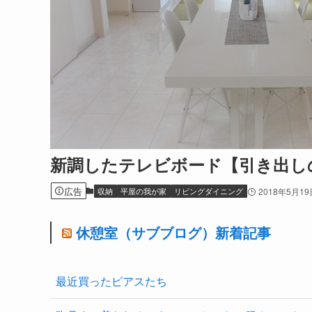
新調したテレビボード【引き出し
広告
収納
平屋の我が家
リビングダイニング
2018年5月19
休憩室（サブブログ）新着記事
最近買ったピアスたち