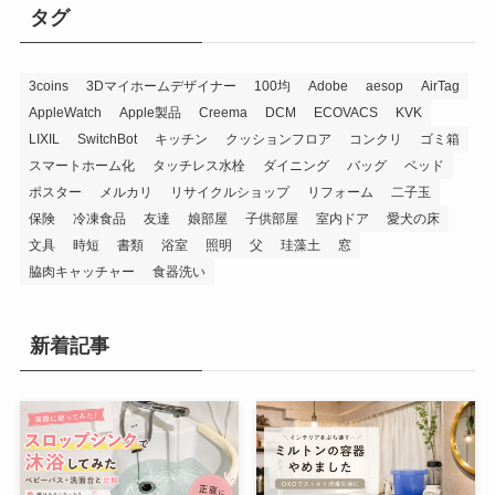
タグ
3coins
3Dマイホームデザイナー
100均
Adobe
aesop
AirTag
AppleWatch
Apple製品
Creema
DCM
ECOVACS
KVK
LIXIL
SwitchBot
キッチン
クッションフロア
コンクリ
ゴミ箱
スマートホーム化
タッチレス水栓
ダイニング
バッグ
ベッド
ポスター
メルカリ
リサイクルショップ
リフォーム
二子玉
保険
冷凍食品
友達
娘部屋
子供部屋
室内ドア
愛犬の床
文具
時短
書類
浴室
照明
父
珪藻土
窓
脇肉キャッチャー
食器洗い
新着記事