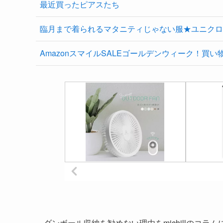
最近買ったピアスたち
臨月まで着られるマタニティじゃない服★ユニクロ
AmazonスマイルSALEゴールデンウィーク！買い
ダンボール収納を勧めない理由をmichillのコラ