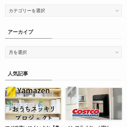
カ
テ
ゴ
リ
アーカイブ
ー
ア
ー
カ
イ
人気記事
ブ