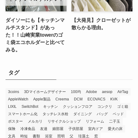
ダイソーにも【キッチンマ
【大発見】クローゼットが
ルチスタンド】があっ
散らかる理由。
た！！山崎実業towerのゴ
ミ袋エコホルダーと比べて
みる。
タグ
3coins
3Dマイホームデザイナー
100均
Adobe
aesop
AirTag
AppleWatch
Apple製品
Creema
DCM
ECOVACS
KVK
LIXIL
SwitchBot
キッチン
クッションフロア
コンクリ
ゴミ箱
スマートホーム化
タッチレス水栓
ダイニング
バッグ
ベッド
ポスター
メルカリ
リサイクルショップ
リフォーム
二子玉
保険
冷凍食品
友達
娘部屋
子供部屋
室内ドア
愛犬の床
文具
時短
書類
浴室
照明
父
珪藻土
窓