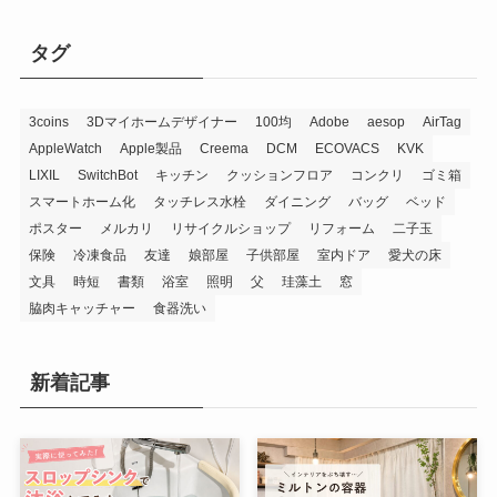
タグ
3coins
3Dマイホームデザイナー
100均
Adobe
aesop
AirTag
AppleWatch
Apple製品
Creema
DCM
ECOVACS
KVK
LIXIL
SwitchBot
キッチン
クッションフロア
コンクリ
ゴミ箱
スマートホーム化
タッチレス水栓
ダイニング
バッグ
ベッド
ポスター
メルカリ
リサイクルショップ
リフォーム
二子玉
保険
冷凍食品
友達
娘部屋
子供部屋
室内ドア
愛犬の床
文具
時短
書類
浴室
照明
父
珪藻土
窓
脇肉キャッチャー
食器洗い
新着記事