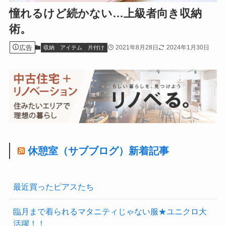
憧れるけど続かない…上級者向き収納
術。
広告
2021年8月28日
2024年1月30日
収納
アイテム
片付け
休憩室（サブブログ）新着記事
最近買ったピアスたち
臨月まで着られるマタニティじゃない服★ユニクロ大
活躍！！