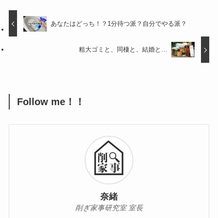
あなたはどっち！？1分待つ派？自分でやる派？
粗大ゴミと、同棲と、結婚と…
Follow me！！
奈緒
削ぎ家事研究室 室長