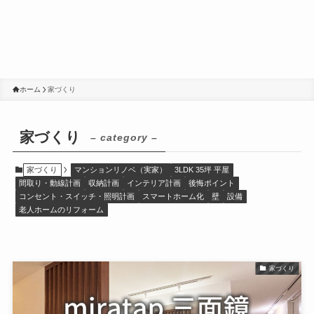
ホーム
家づくり
家づくり
– category –
家づくり
マンションリノベ（実家）
3LDK 35坪 平屋
間取り・動線計画
収納計画
インテリア計画
後悔ポイント
コンセント・スイッチ・照明計画
スマートホーム化
壁
設備
老人ホームのリフォーム
家づくり