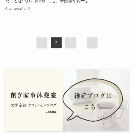
たことない奴に言われても、全然響かねーよ...
2024年3月20日
1
2
3
...
12