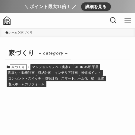
＼ ポイント最大11倍！ ／
詳細を見る
ホーム
家づくり
家づくり
– category –
家づくり
マンションリノベ（実家）
3LDK 35坪 平屋
間取り・動線計画
収納計画
インテリア計画
後悔ポイント
コンセント・スイッチ・照明計画
スマートホーム化
壁
設備
老人ホームのリフォーム