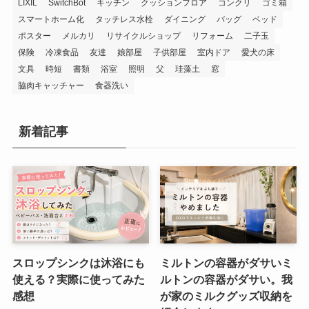
LIXIL
SwitchBot
キッチン
クッションフロア
コンクリ
ゴミ箱
スマートホーム化
タッチレス水栓
ダイニング
バッグ
ベッド
ポスター
メルカリ
リサイクルショップ
リフォーム
二子玉
保険
冷凍食品
友達
娘部屋
子供部屋
室内ドア
愛犬の床
文具
時短
書類
浴室
照明
父
珪藻土
窓
脇肉キャッチャー
食器洗い
新着記事
スロップシンクは沐浴にも
ミルトンの容器がダサいミ
使える？実際に使ってみた
ルトンの容器がダサい。我
感想
が家のミルクグッズ収納を