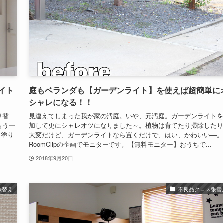
イト
庭もベランダも【ガーデンライト】を使えば超簡単に
シャレになる！！
り替
見違えてしまった我が家の汚庭。いや、元汚庭。ガーデンライトを
もう一
加して更にシャレオツになりました～。植物は育てたり掃除したり
く塗り
大変だけど、ガーデンライトなら置くだけで、はい、かわいい―。
RoomClipの企画でモニターです。【無料モニター】おうちで...
2018年9月20日
張替え
不良品クロス張替