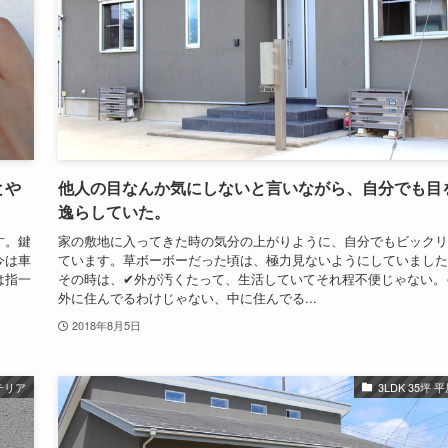
とや
他人の目なんか気にしないと言いながら、自分でも目
逸らしていた。
す。鍵
家の敷地に入ってきた時の気分の上がりように、自分でもビックリ
今は車
ています。草ボーボーだった頃は、極力見ないようにしていました
は指一
その時は、✔外が汚くたって、生活していてそれ程不便じゃない。
外に住んでるわけじゃない、中に住んでる...
2018年8月5日
テリア
3LDK 35坪 