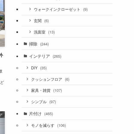
(9)
ウォークインクローゼット
(6)
玄関
(13)
洗面室
掃除
(244)
外
インテリア
(265)
(35)
DIY
敵
(6)
クッションフロア
ど
(107)
家具・雑貨
(97)
シンプル
片付け
(465)
ア
(106)
モノを減らす