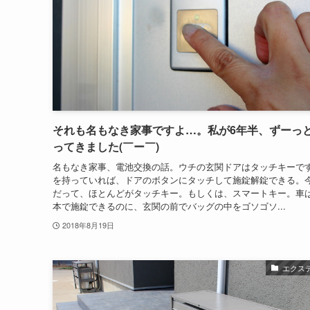
それも名もなき家事ですよ…。私が6年半、ずーっ
ってきました(￣ー￣)
名もなき家事、電池交換の話。ウチの玄関ドアはタッチキーで
を持っていれば、ドアのボタンにタッチして施錠解錠できる。
だって、ほとんどがタッチキー。もしくは、スマートキー。車
本で施錠できるのに、玄関の前でバッグの中をゴソゴソ...
2018年8月19日
エクス