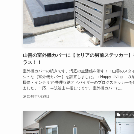
山善の室外機カバーに【セリアの男前ステッカー】
ラス！！
室外機カバーの続きです。汚庭の生活感を消す！！山善のスタ
シュな【室外機カバー】を設置しました。 : Happy Living -
掃除・インテリア-整理収納アドバイザーのブログステッカーを
ました。一応、→筑波山を指してます。室外機カバーに...
2018年7月29日
エクス