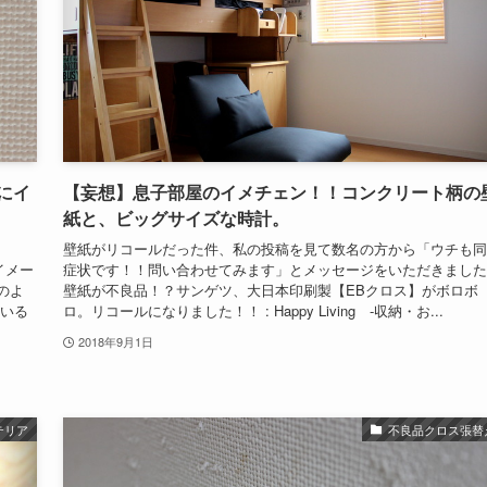
にイ
【妄想】息子部屋のイメチェン！！コンクリート柄の
紙と、ビッグサイズな時計。
壁紙がリコールだった件、私の投稿を見て数名の方から「ウチも同
ら、イメー
症状です！！問い合わせてみます」とメッセージをいただきました
のよ
壁紙が不良品！？サンゲツ、大日本印刷製【EBクロス】がボロボ
ている
ロ。リコールになりました！！ : Happy Living -収納・お...
2018年9月1日
テリア
不良品クロス張替