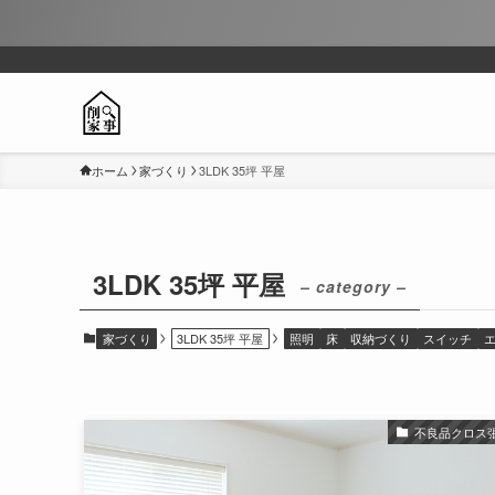
ホーム
家づくり
3LDK 35坪 平屋
3LDK 35坪 平屋
– category –
家づくり
3LDK 35坪 平屋
照明
床
収納づくり
スイッチ
不良品クロス