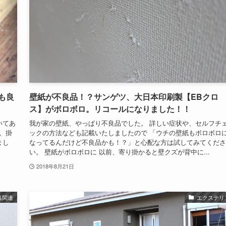
も良
壁紙が不良品！？サンゲツ、大日本印刷製【EBクロ
ス】がボロボロ。リコールになりました！！
いてあ
我が家の壁紙、やっぱり不良品でした。 詳しい症状や、セルフチ
、掛
ックの方法なども記載いたしましたので 「ウチの壁紙もボロボロ
まし
なってるんだけど不良品かも！？」と心配な方は試してみてくださ
い。 壁紙がボロボロに 以前、寄り掛かると壁クズが背中に...
2018年8月21日
具関連
エクステリ