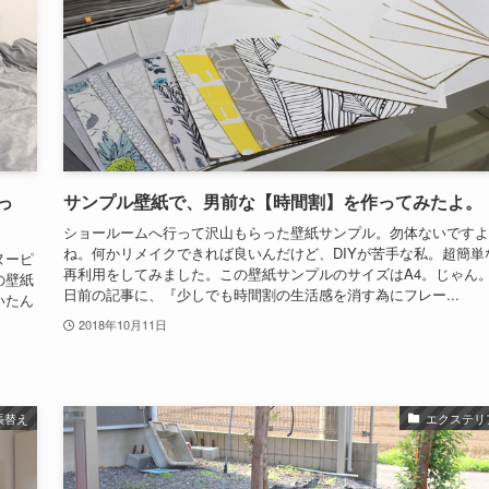
っ
サンプル壁紙で、男前な【時間割】を作ってみたよ。
ショールームへ行って沢山もらった壁紙サンプル。勿体ないですよ
ね。何かリメイクできれば良いんだけど、DIYが苦手な私。超簡単
ヌーピ
再利用をしてみました。この壁紙サンプルのサイズはA4。じゃん
の壁紙
日前の記事に、『少しでも時間割の生活感を消す為にフレー...
いたん
2018年10月11日
張替え
エクステリ