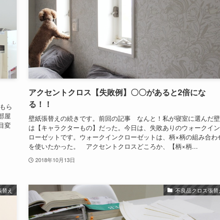
アクセントクロス【失敗例】〇〇があると2倍にな
る！！
もら
娘の部屋
壁紙張替えの続きです。前回の記事 なんと！私が寝室に選んだ壁
目変
は【キャラクターもの】だった。今日は、失敗ありのウォークイン
ローゼットです。ウォークインクローゼットは、柄×柄の組み合わ
を使いたかった。 アクセントクロスどころか、【柄×柄...
2018年10月13日
張替え
不良品クロス張替