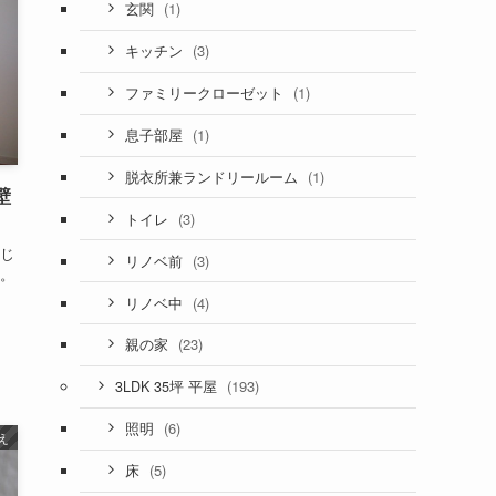
(1)
玄関
(3)
キッチン
(1)
ファミリークローゼット
(1)
息子部屋
(1)
脱衣所兼ランドリールーム
壁
(3)
トイレ
じ
(3)
リノベ前
。
(4)
リノベ中
(23)
親の家
(193)
3LDK 35坪 平屋
(6)
照明
え
(5)
床