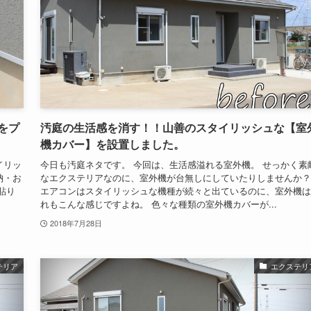
をプ
汚庭の生活感を消す！！山善のスタイリッシュな【室
機カバー】を設置しました。
イリッ
今日も汚庭ネタです。 今回は、生活感溢れる室外機。 せっかく素
収納・お
なエクステリアなのに、室外機が台無しにしていたりしませんか？
貼り
エアコンはスタイリッシュな機種が続々と出ているのに、室外機は
れもこんな感じですよね。 色々な種類の室外機カバーが...
2018年7月28日
テリア
エクステリ