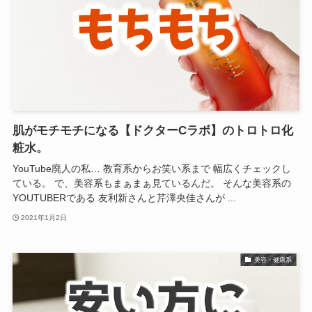
肌がモチモチになる【ドクターCラボ】のトロトロ化
粧水。
YouTube廃人の私… 教育系からお笑い系まで 幅広くチェックし
ている。 で、美容系もまぁまぁ見ているんだ。 そんな美容系の
YOUTUBERである 友利新さんと芹澤央佳さんが ...
2021年1月2日
美容・健康系