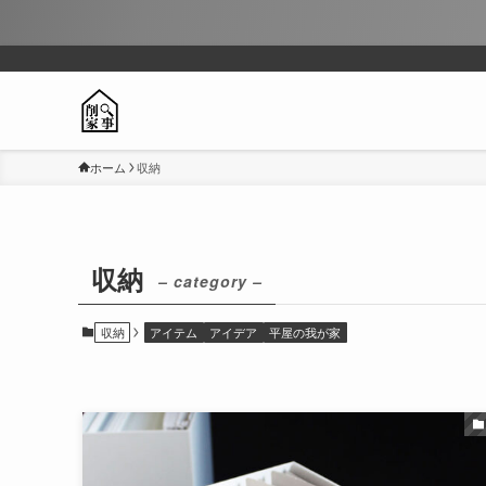
ホーム
収納
収納
– category –
収納
アイテム
アイデア
平屋の我が家