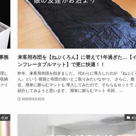
事務
来客用布団を【ねぶくろん】に替えて1年過ぎた…【
ンフレータブルマット】で更に快適！！
整理し
昨年、来客用布団を削ぎました。 代わりに導入したのが 『ねぶく
グ収納
ん』という 寝袋と布団の良いとこ取りみたいなやつ。 さらに、最
ファイ
近、簡単に膨らむマットも 導入してみたので、そちらもセットで 
紹介してみようと思います。 簡単に膨らむマット 今回、...
2020年8月20日
収納
収