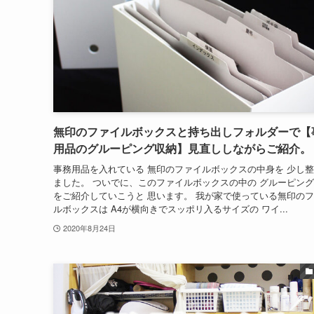
無印のファイルボックスと持ち出しフォルダーで【
用品のグルーピング収納】見直ししながらご紹介。
事務用品を入れている 無印のファイルボックスの中身を 少し
ました。 ついでに、このファイルボックスの中の グルーピン
をご紹介していこうと 思います。 我が家で使っている無印の
ルボックスは A4が横向きでスッポリ入るサイズの ワイ...
2020年8月24日