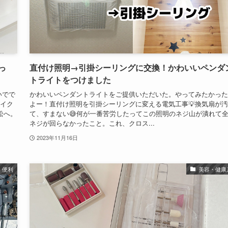
っ
直付け照明→引掛シーリングに交換！かわいいペンダ
トライトをつけました
いでで
かわいいペンダントライトをご提供いただいた。やってみたかった
ザイク
よー！直付け照明を引掛シーリングに変える電気工事💡換気扇が
松へ。
て、すまない😅何が一番苦労したってこの照明のネジ山が潰れて
ネジが回らなかったこと。これ、クロス...
2023年11月16日
便利
美容・健康