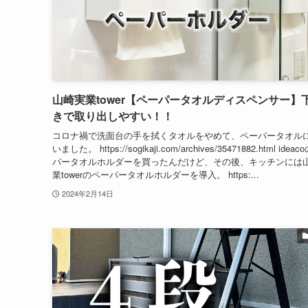
山崎実業tower【ペーパータオルディスペンサー】
きで取り出しやすい！！
コロナ禍で洗面台の手を拭くタオルをやめて、ペーパータオル
いました。 https://sogikaji.com/archives/35471882.html idea
パータオルホルダーを買ったんだけど、その後、キッチンには
業towerのペーパータオルホルダーを導入。 https:...
2024年2月14日