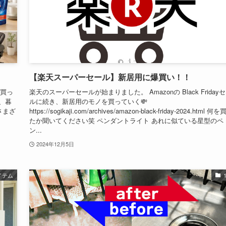
【楽天スーパーセール】新居用に爆買い！！
に買っ
楽天のスーパーセールが始まりました。 Amazonの Black Friday
、暮
ルに続き、新居用のモノを買っていく💸
さまざ
https://sogikaji.com/archives/amazon-black-friday-2024.html 何
たか聞いてください笑 ペンダントライト あれに似ている星型のペ
ン...
2024年12月5日
イテム