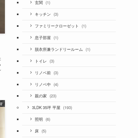
(1)
玄関
(3)
キッチン
(1)
ファミリークローゼット
(1)
息子部屋
(1)
脱衣所兼ランドリールーム
た
(3)
トイレ
ら
シ
(3)
リノベ前
(4)
リノベ中
(23)
親の家
貨
(193)
3LDK 35坪 平屋
(6)
照明
(5)
床