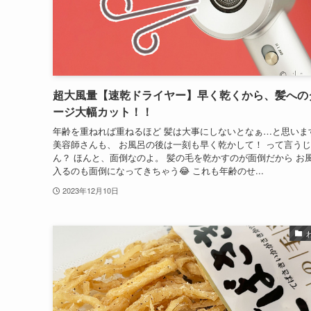
超大風量【速乾ドライヤー】早く乾くから、髪への
ージ大幅カット！！
年齢を重ねれば重ねるほど 髪は大事にしないとなぁ…と思いま
美容師さんも、 お風呂の後は一刻も早く乾かして！ って言う
ん？ ほんと、面倒なのよ。 髪の毛を乾かすのが面倒だから お
入るのも面倒になってきちゃう😂 これも年齢のせ...
2023年12月10日