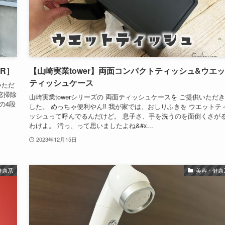
R］
【山崎実業tower】両面コンパクトティッシュ&ウエ
ティッシュケース
いただ
窓掃除
山崎実業towerシリーズの 両面ティッシュケースを ご提供いただ
の4段
した。 めっちゃ便利やん‼️ 我が家では、おしりふきを ウエットテ
ッシュって呼んでるんだけど。 息子さ、手を洗うのを面倒くさが
わけよ。 汚っ、って思いましたよね&#x...
2023年12月15日
健康系
美容・健康