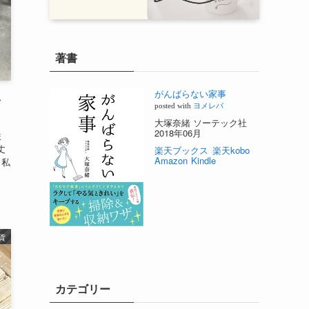
著書
がんばらない家事
を
posted with
ヨメレバ
大塚奈緒 ソーテック社
2018年06月
ま
丈
楽天ブックス
楽天kobo
Amazon
Kindle
 私
貨
カテゴリー