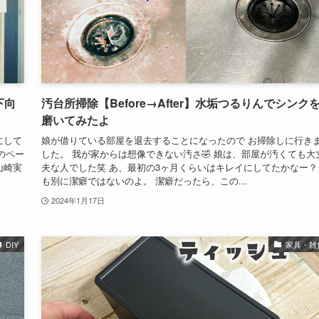
下向
汚台所掃除【Before→After】水垢つるりんでシンク
磨いてみたよ
にして
娘が借りている部屋を退去することになったので お掃除しに行き
coのペー
した。 我が家からは想像できない汚さ🤣 娘は、部屋が汚くても大
山崎実
夫な人でした笑 あ、最初の3ヶ月くらいはキレイにしてたかなー？
も別に潔癖ではないのよ。 潔癖だったら、この...
2024年1月17日
DIY
家具・雑